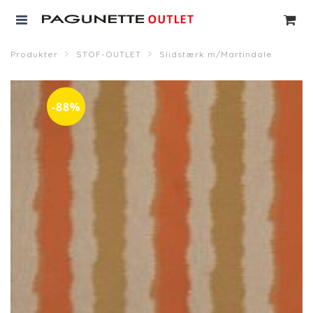
Produkter
STOF-OUTLET
Slidstærk m/Martindale
-88%