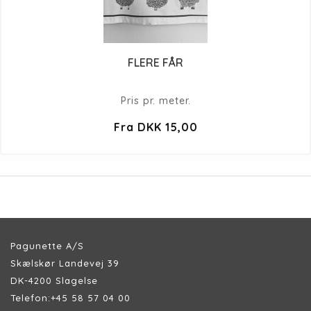
FLERE FÅR
Pris pr. meter.
Fra DKK 15,00
Pagunette A/S
Skælskør Landevej 39
DK-4200 Slagelse
Telefon:
+45 58 57 04 00