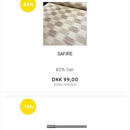
-88%
SAFIRE
80% hør
DKK 99,00
DKK 799,00
-18%