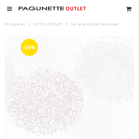
Produkter
STOF-OUTLET
Se alle Outlet tekstiler
-65%