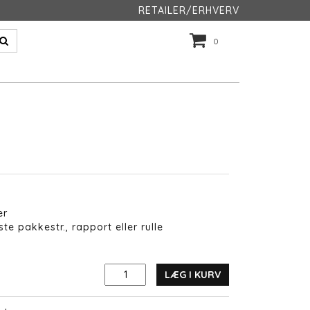
RETAILER/ERHVERV
0
er
te pakkestr., rapport eller rulle
LÆG I KURV