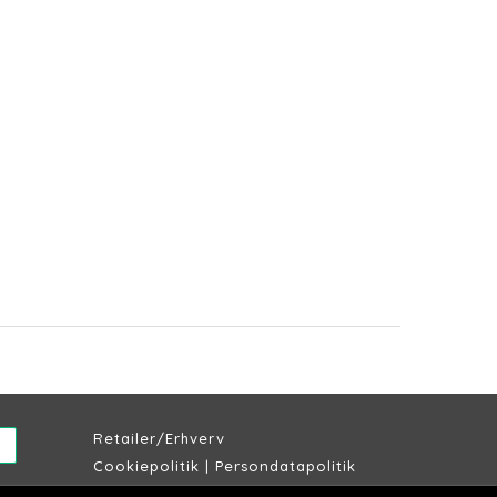
Retailer/Erhverv
Cookiepolitik
|
Persondatapolitik
Købs & leveringsbetingelser