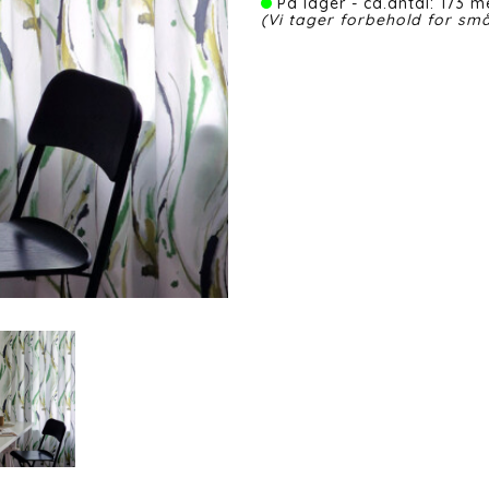
På lager - ca.antal: 173 me
(Vi tager forbehold for små