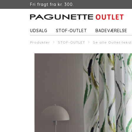
Fri fragt fra kr. 300.
UDSALG
STOF-OUTLET
BADEVÆRELSE
Produkter
STOF-OUTLET
Se alle Outlet tekst