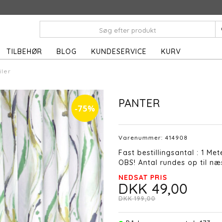
TILBEHØR
BLOG
KUNDESERVICE
KURV
iler
PANTER
-75%
Varenummer:
414908
Fast bestillingsantal : 1 Met
OBS! Antal rundes op til næs
NEDSAT PRIS
DKK 49,00
DKK 199,00