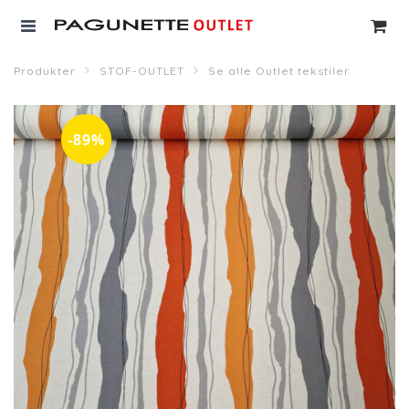
Produkter
STOF-OUTLET
Se alle Outlet tekstiler
-89%