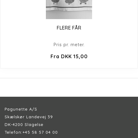
FLERE FÅR
Pris pr. meter.
Fra DKK 15,00
Pagunette A/S
Skælskør Landevej 39
DK-4200 Slagelse
Telefon:
+45 58 57 04 00