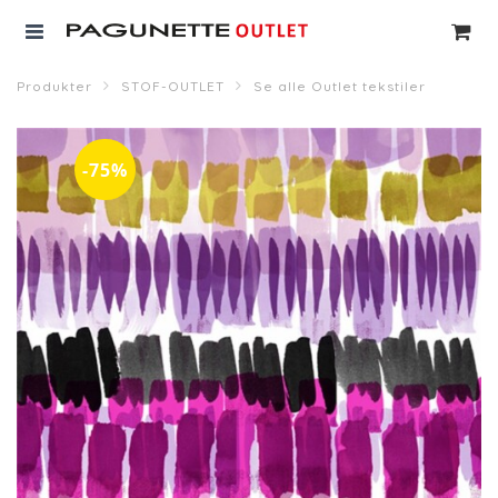
Produkter
STOF-OUTLET
Se alle Outlet tekstiler
-75%