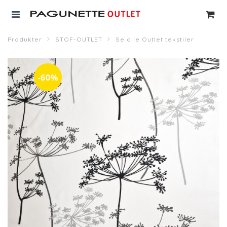
Produkter
STOF-OUTLET
Se alle Outlet tekstiler
-60%