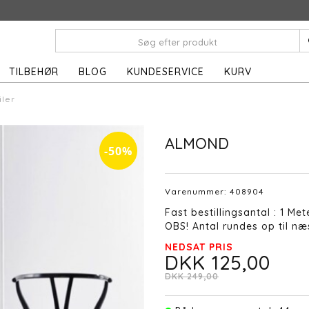
TILBEHØR
BLOG
KUNDESERVICE
KURV
iler
ALMOND
-50%
Varenummer:
408904
Fast bestillingsantal : 1 Met
OBS! Antal rundes op til næs
NEDSAT PRIS
DKK 125,00
DKK 249,00