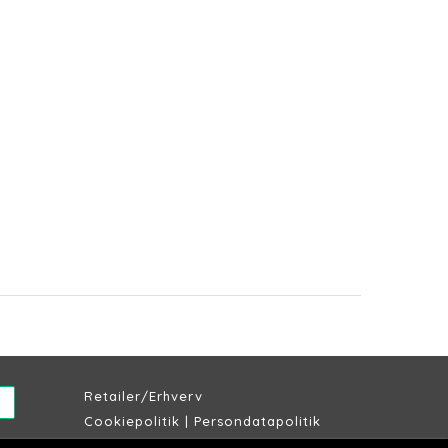
Retailer/Erhverv
Cookiepolitik
|
Persondatapolitik
Købs & leveringsbetingelser