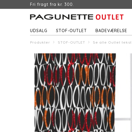
Fri fragt fra kr. 300.
UDSALG
STOF-OUTLET
BADEVÆRELSE
Produkter
STOF-OUTLET
Se alle Outlet tekst