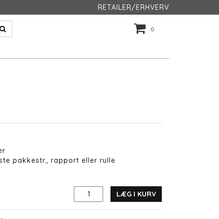
RETAILER/ERHVERV
0
er
te pakkestr., rapport eller rulle
LÆG I KURV