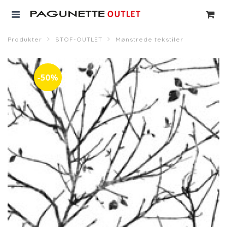
Produkter
STOF-OUTLET
Mønstrede tekstiler
-50%