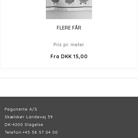
FLERE FÅR
Pris pr. meter.
Fra DKK 15,00
Pagunette A/S
Skælskør Landevej 39
DK-4200 Slagelse
Telefon:
+45 58 57 04 00