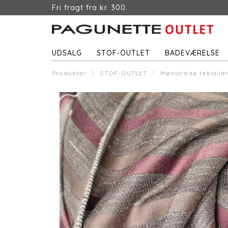
Fri fragt fra kr. 300.
UDSALG
STOF-OUTLET
BADEVÆRELSE
Produkter
STOF-OUTLET
Mønstrede tekstile