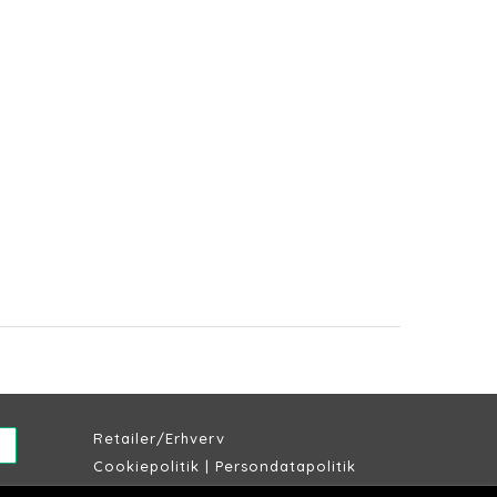
Retailer/Erhverv
Cookiepolitik
|
Persondatapolitik
Købs & leveringsbetingelser