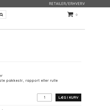
RETAILER/ERHVERV
0
er
te pakkestr., rapport eller rulle
LÆG I KURV