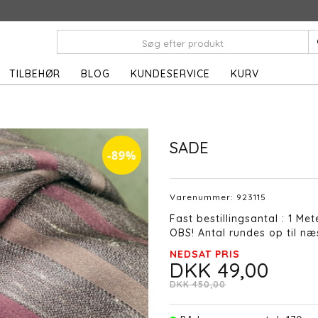
TILBEHØR
BLOG
KUNDESERVICE
KURV
r
SADE
-89%
Varenummer:
923115
Fast bestillingsantal : 1 Met
OBS! Antal rundes op til næs
NEDSAT PRIS
DKK 49,00
DKK 450,00