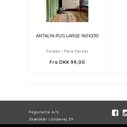
ANTALYA RUG LARGE 160X230
Findes i flere farver
Fra DKK 99,00
Pagunette A/S
Skælskør Landevej 39
DK-4200 Slagelse