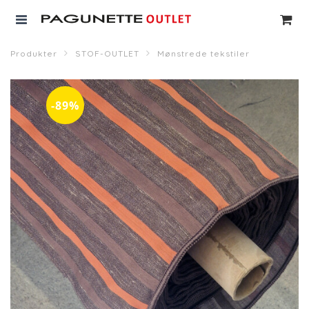
Produkter
STOF-OUTLET
Mønstrede tekstiler
-89%