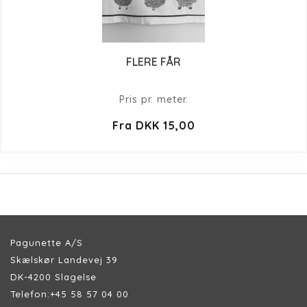
FLERE FÅR
Pris pr. meter.
Fra DKK 15,00
Pagunette A/S
Skælskør Landevej 39
DK-4200 Slagelse
Telefon:
+45 58 57 04 00