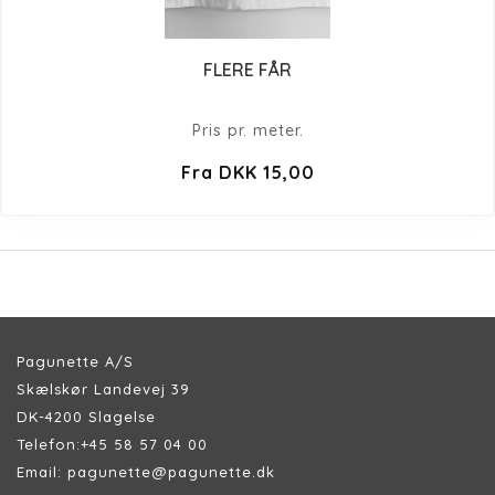
FLERE FÅR
Pris pr. meter.
Fra DKK 15,00
Pagunette A/S
Skælskør Landevej 39
DK-4200 Slagelse
Telefon:
+45 58 57 04 00
Email:
pagunette@pagunette.dk