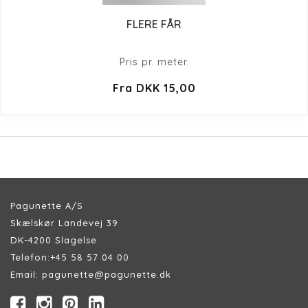
FLERE FÅR
Pris pr. meter.
Fra DKK 15,00
Pagunette A/S
Skælskør Landevej 39
DK-4200 Slagelse
Telefon:
+45 58 57 04 00
Email:
pagunette@pagunette.dk