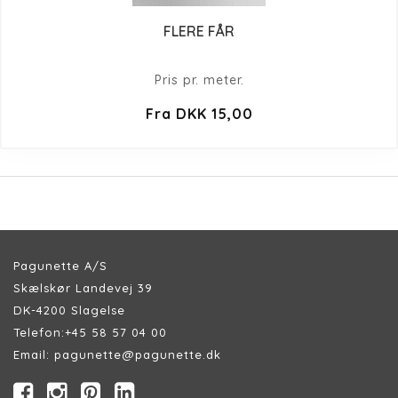
FLERE FÅR
Pris pr. meter.
Fra DKK 15,00
Pagunette A/S
Skælskør Landevej 39
DK-4200 Slagelse
Telefon:
+45 58 57 04 00
Email:
pagunette@pagunette.dk