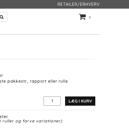
RETAILER/ERHVERV
0
er
te pakkestr., rapport eller rulle
LÆG I KURV
eter.
 ruller og farve variationer)