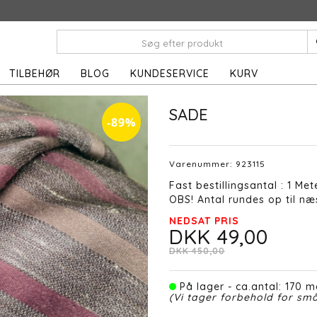
TILBEHØR
BLOG
KUNDESERVICE
KURV
SADE
-89%
Varenummer:
923115
Fast bestillingsantal : 1 Met
OBS! Antal rundes op til næs
NEDSAT PRIS
DKK 49,00
DKK 450,00
På lager - ca.antal: 170 m
(Vi tager forbehold for små