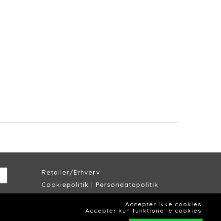
Retailer/Erhverv
Cookiepolitik
|
Persondatapolitik
Købs & leveringsbetingelser
Accepter ikke cookies
Lagersalg Slagelse
Accepter kun funktionelle cookies