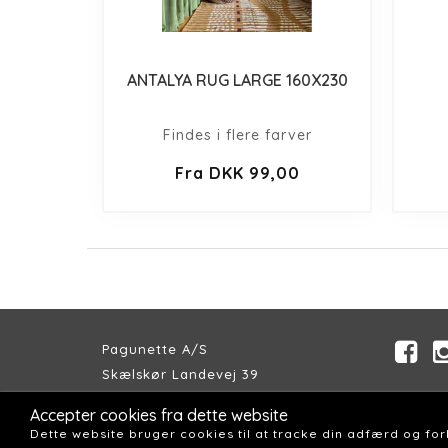
ANTALYA RUG LARGE 160X230
Findes i flere farver
Fra DKK 99,00
Pagunette A/S
Skælskør Landevej 39
DK-4200 Slagelse
Accepter cookies fra dette website
Telefon:
+45 58 57 04 00
Dette website bruger cookies til at tracke din adfærd og fo