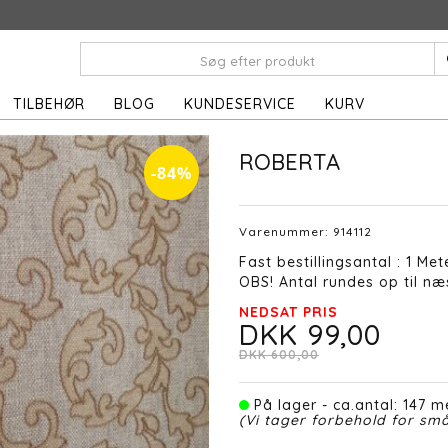
TILBEHØR
BLOG
KUNDESERVICE
KURV
ROBERTA
-84%
Varenummer:
914112
Fast bestillingsantal : 1 Met
OBS! Antal rundes op til næs
NEDSAT PRIS
DKK 99,00
DKK 600,00
På lager - ca.antal: 147 me
(Vi tager forbehold for små