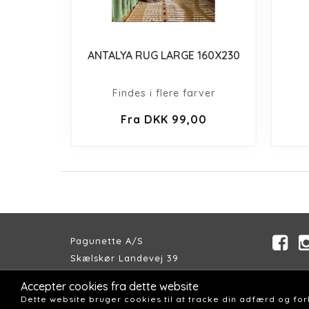
ANTALYA RUG LARGE 160X230
Findes i flere farver
Fra DKK 99,00
Pagunette A/S
Skælskør Landevej 39
DK-4200 Slagelse
Accepter cookies fra dette website
Telefon:
+45 58 57 04 00
Dette website bruger cookies til at tracke din adfærd og fo