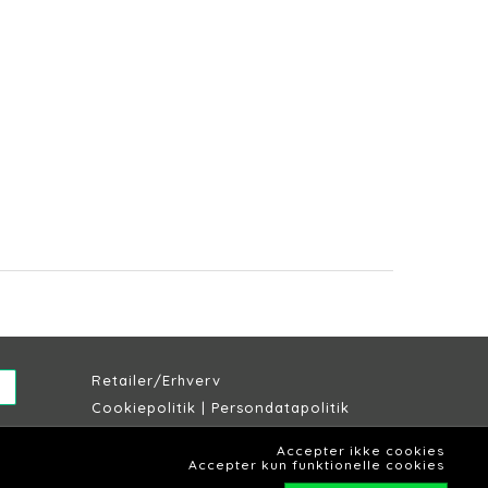
Retailer/Erhverv
Cookiepolitik
|
Persondatapolitik
Købs & leveringsbetingelser
Accepter ikke cookies
Lagersalg Slagelse
Accepter kun funktionelle cookies