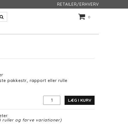
RETAILER/ERHVERV
0
er
te pakkestr., rapport eller rulle
LÆG I KURV
ter.
 ruller og farve variationer)