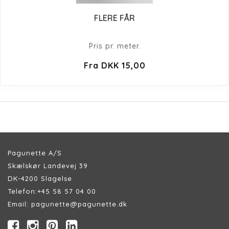
FLERE FÅR
Pris pr. meter.
Fra DKK 15,00
Pagunette A/S
Skælskør Landevej 39
DK-4200 Slagelse
Telefon:
+45 58 57 04 00
Email:
pagunette@pagunette.dk