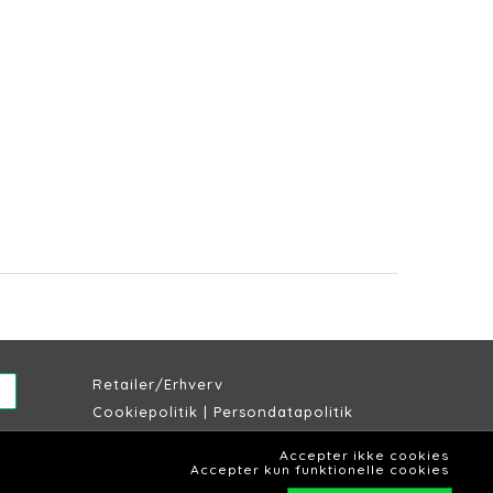
Retailer/Erhverv
Cookiepolitik
|
Persondatapolitik
Købs & leveringsbetingelser
Accepter ikke cookies
Lagersalg Slagelse
Accepter kun funktionelle cookies