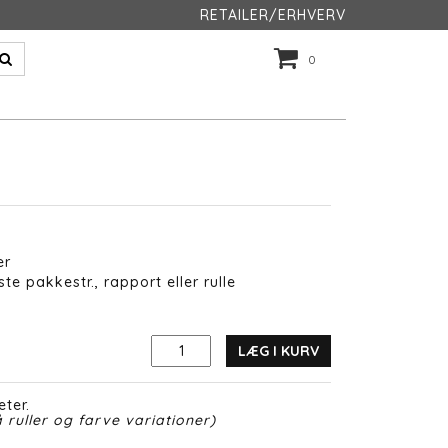
RETAILER/ERHVERV
0
er
te pakkestr., rapport eller rulle
LÆG I KURV
eter.
 ruller og farve variationer)