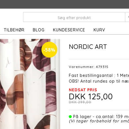
TILBEHØR
BLOG
KUNDESERVICE
KURV
NORDIC ART
-58%
Varenummer:
479315
Fast bestillingsantal : 1 Met
OBS! Antal rundes op til næs
NEDSAT PRIS
DKK 125,00
DKK 299,00
På lager - ca.antal: 139 m
(Vi tager forbehold for små