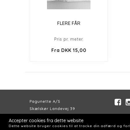
FLERE FÅR
Pris pr. meter.
Fra DKK 15,00
Pagunette A/S
Skælskør Landevej 39
DK-4200 Slagelse
Accepter cookies fra dette website
Telefon:
+45 58 57 04 00
Dette website bruger cookies til at tracke din adfærd og fo