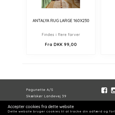
ANTALYA RUG LARGE 160X230
Findes i flere farver
Fra DKK 99,00
Pagunette A/S
Skælskør Landevej 39
DK-4200 Slagelse
Accepter cookies fra dette website
Telefon:
+45 58 57 04 00
Dette website bruger cookies til at tracke din adfærd og fo