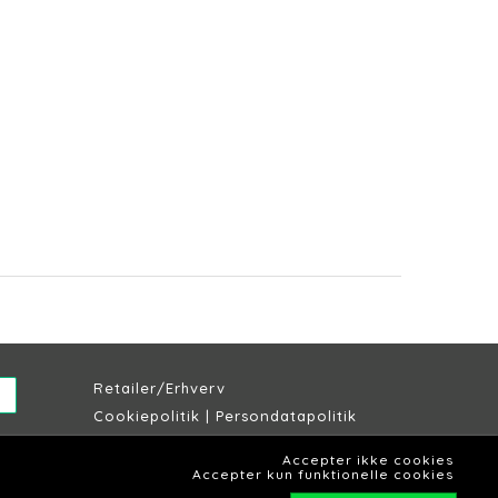
Retailer/Erhverv
Cookiepolitik
|
Persondatapolitik
Købs & leveringsbetingelser
Accepter ikke cookies
Lagersalg Slagelse
Accepter kun funktionelle cookies