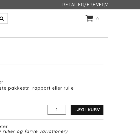
RETAILER/ERHVERV
0
er
te pakkestr., rapport eller rulle
LÆG I KURV
ter.
 ruller og farve variationer)