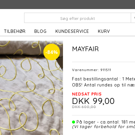
TILBEHØR
BLOG
KUNDESERVICE
KURV
MAYFAIR
-84%
Varenummer:
911511
Fast bestillingsantal : 1 Met
OBS! Antal rundes op til næs
NEDSAT PRIS
DKK 99,00
DKK 600,00
På lager - ca.antal: 181 me
(Vi tager forbehold for små