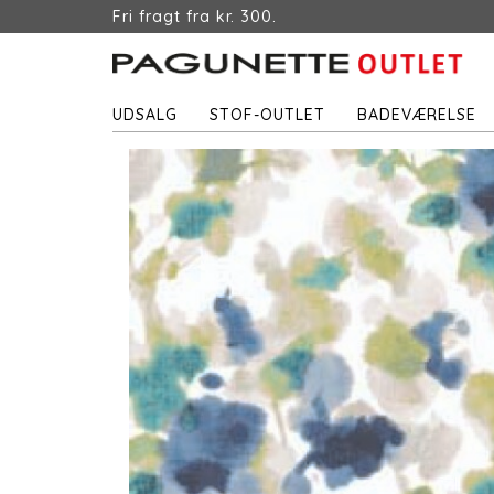
Fri fragt fra kr. 300.
UDSALG
STOF-OUTLET
BADEVÆRELSE