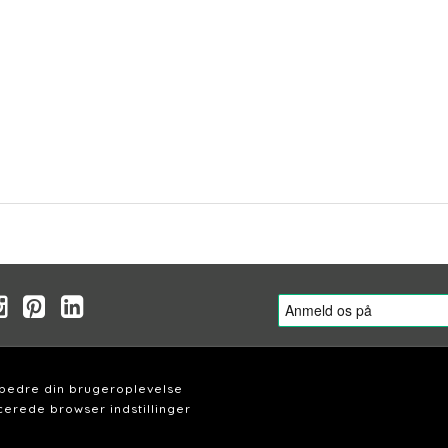
rbedre din brugeroplevelse
erede browser indstillinger