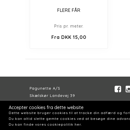
FLERE FÅR
Pris pr. meter.
Fra DKK 15,00
Pagunette A/S
Skælskør Landevej 39
DK-4200 Slagelse
Accepter cookies fra dette website
Telefon:
+45 58 57 04 00
Dette website bruger cookies til at tracke din adfærd og fo
Email:
pagunette@pagunette.dk
Du kan altid slette gemte cookies ved at besøge dine advanc
Du kan finde vores cookiepolitik her.