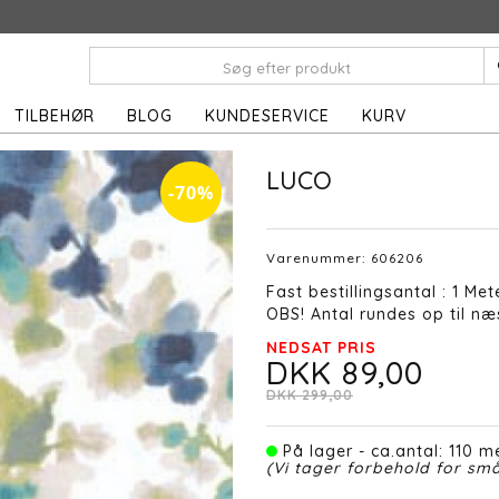
TILBEHØR
BLOG
KUNDESERVICE
KURV
LUCO
-70%
Varenummer:
606206
Fast bestillingsantal : 1 Met
OBS! Antal rundes op til næs
NEDSAT PRIS
DKK 89,00
DKK 299,00
På lager - ca.antal: 110 me
(Vi tager forbehold for små