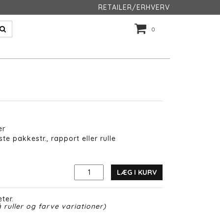
RETAILER/ERHVERV
0
er
te pakkestr., rapport eller rulle
LÆG I KURV
ter.
 ruller og farve variationer)