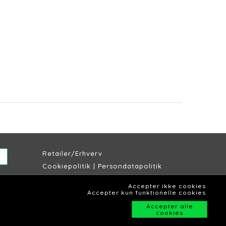
Retailer/Erhverv
Cookiepolitik
|
Persondatapolitik
Købs & leveringsbetingelser
Accepter ikke cookies
Lagersalg Slagelse
Accepter kun funktionelle cookies
Accepter alle
cookies