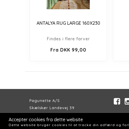
ANTALYA RUG LARGE 160X230
Findes i flere farver
Fra DKK 99,00
Pagunette A/S
Skælskør Landevej 39
DK-4200 Slagelse
Accepter cookies fra dette website
Telefon:
+45 58 57 04 00
Dette website bruger cookies til at tracke din adfærd og fo