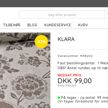
TILBEHØR
BLOG
KUNDESERVICE
KURV
KLARA
-67%
Varenummer:
M38202
Fast bestillingsantal : 1 Met
OBS! Antal rundes op til næs
NEDSAT PRIS
DKK 99,00
DKK 299,00
På lager - ca.antal: 99 me
(Vi tager forbehold for små