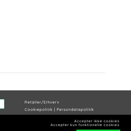
Retailer/Erhverv
Cookiepolitik
|
Persondatapolitik
Købs & leveringsbetingelser
Accepter ikke cookies
Lagersalg Slagelse
Accepter kun funktionelle cookies