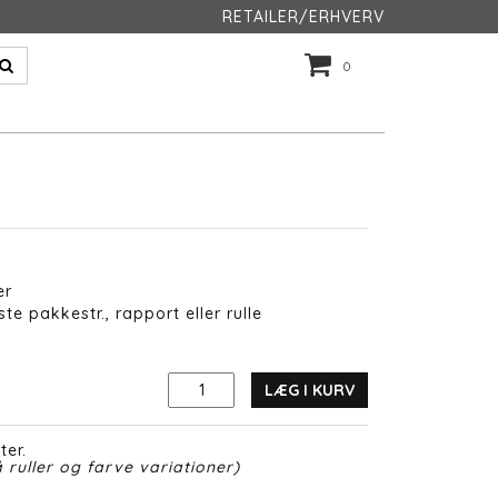
RETAILER/ERHVERV
0
er
te pakkestr., rapport eller rulle
LÆG I KURV
ter.
 ruller og farve variationer)