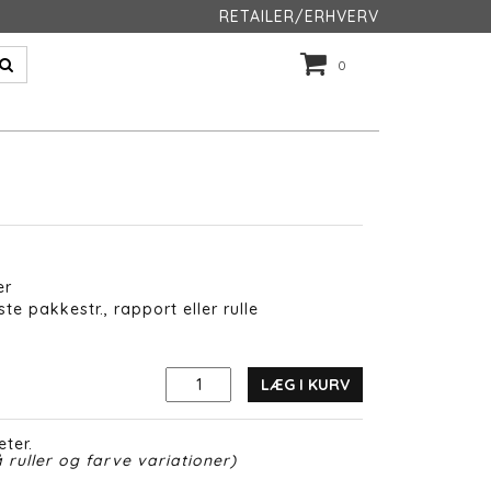
RETAILER/ERHVERV
0
er
te pakkestr., rapport eller rulle
LÆG I KURV
eter.
 ruller og farve variationer)