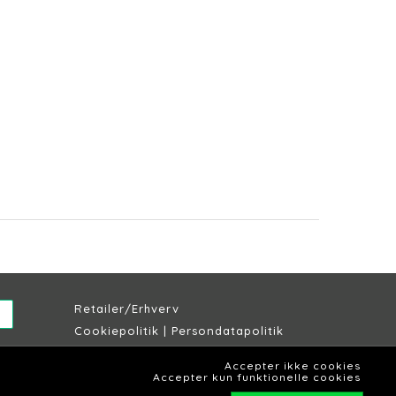
Retailer/Erhverv
Cookiepolitik
|
Persondatapolitik
Købs & leveringsbetingelser
Accepter ikke cookies
Lagersalg Slagelse
Accepter kun funktionelle cookies