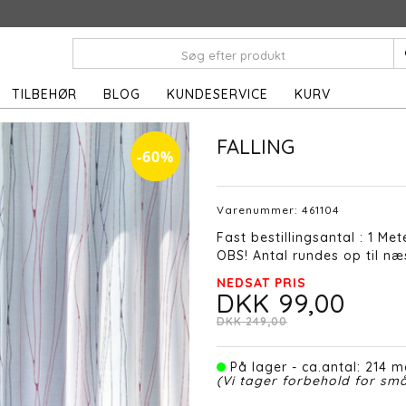
TILBEHØR
BLOG
KUNDESERVICE
KURV
FALLING
-60%
Varenummer:
461104
Fast bestillingsantal : 1 Met
OBS! Antal rundes op til næs
NEDSAT PRIS
DKK 99,00
DKK 249,00
På lager - ca.antal: 214 m
(Vi tager forbehold for små