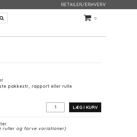
RETAILER/ERHVERV
0
er
te pakkestr., rapport eller rulle
LÆG I KURV
ter.
 ruller og farve variationer)