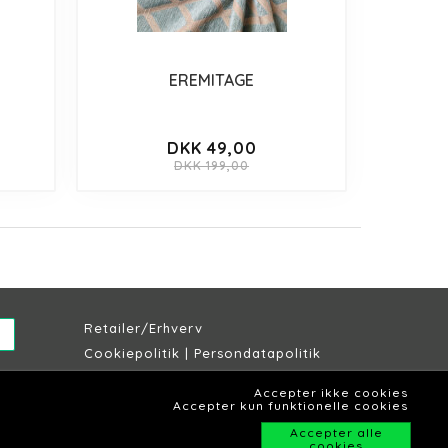
EREMITAGE
DKK 49,00
DKK 199,00
Retailer/Erhverv
Cookiepolitik
|
Persondatapolitik
Købs & leveringsbetingelser
Accepter ikke cookies
Lagersalg Slagelse
Accepter kun funktionelle cookies
Accepter alle
cookies