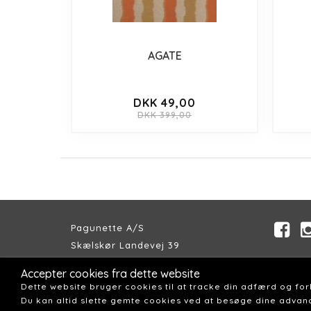
AGATE
DKK 49,00
DKK 399,00
Pagunette A/S
Skælskør Landevej 39
DK-4200 Slagelse
Accepter cookies fra dette website
Telefon:
+45 58 57 04 00
Dette website bruger cookies til at tracke din adfærd og fo
Email:
pagunette@pagunette.dk
Du kan altid slette gemte cookies ved at besøge dine advanc