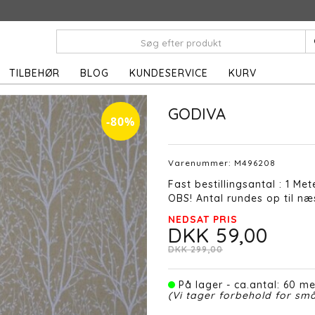
TILBEHØR
BLOG
KUNDESERVICE
KURV
GODIVA
-80%
Varenummer:
M496208
Fast bestillingsantal : 1 Met
OBS! Antal rundes op til næs
NEDSAT PRIS
DKK 59,00
DKK 299,00
På lager - ca.antal: 60 me
(Vi tager forbehold for små