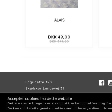
ALAIS
DKK 49,00
DKK 399,00
Pagunette A/S
Skælskør Landevej 39
DK-4200 Slagelse
Accepter cookies fra dette website
Telefon:
+45 58 57 04 00
Dette website bruger cookies til at tracke din adfærd og fo
Email:
pagunette@pagunette.dk
Du kan altid slette gemte cookies ved at besøge dine advanc