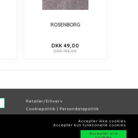
ROSENBORG
DKK 49,00
DKK 199,00
Retailer/Erhverv
Cookiepolitik
|
Persondatapolitik
Købs & leveringsbetingelser
Accepter ikke cookies
Lagersalg Slagelse
Accepter kun funktionelle cookies
Accepter alle
cookies