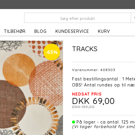
TILBEHØR
BLOG
KUNDESERVICE
KURV
TRACKS
-65%
Varenummer:
408303
Fast bestillingsantal : 1 Met
OBS! Antal rundes op til næs
NEDSAT PRIS
DKK 69,00
DKK 199,00
På lager - ca.antal: 125 m
(Vi tager forbehold for små