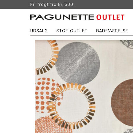
Fri fragt fra kr. 300.
UDSALG
STOF-OUTLET
BADEVÆRELSE