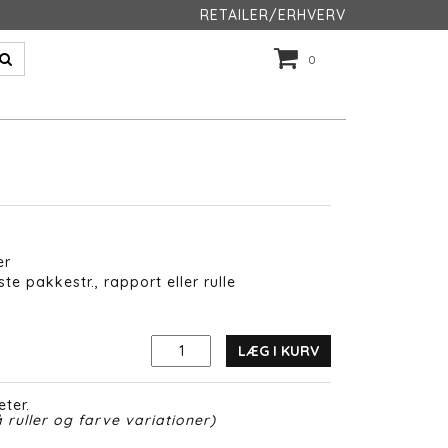
RETAILER/ERHVERV
0
er
te pakkestr., rapport eller rulle
LÆG I KURV
eter.
 ruller og farve variationer)