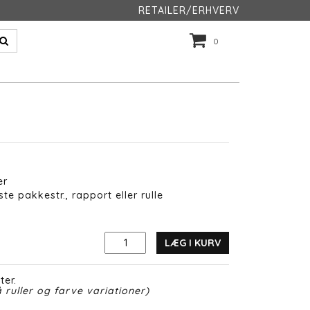
RETAILER/ERHVERV
0
er
te pakkestr., rapport eller rulle
LÆG I KURV
ter.
 ruller og farve variationer)