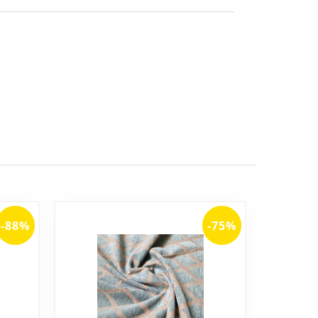
-88%
-75%