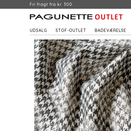
Fri fragt fra kr. 300.
UDSALG
STOF-OUTLET
BADEVÆRELSE