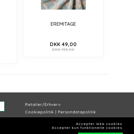
EREMITAGE
DKK 49,00
DKK 199,00
Retailer/Erhverv
Cookiepolitik
|
Persondatapolitik
Købs & leveringsbetingelser
Accepter ikke cookies
Lagersalg Slagelse
Accepter kun funktionelle cookies