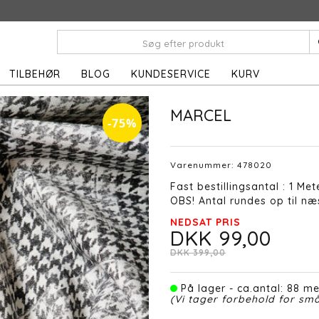
TILBEHØR
BLOG
KUNDESERVICE
KURV
MARCEL
-75%
Varenummer:
478020
Fast bestillingsantal : 1 Met
OBS! Antal rundes op til næs
NEDSAT PRIS
DKK 99,00
DKK 399,00
På lager - ca.antal: 88 me
(Vi tager forbehold for små