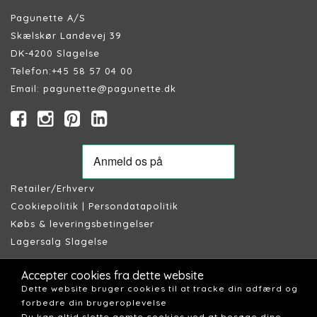
Pagunette A/S
Skælskør Landevej 39
DK-4200 Slagelse
Telefon:
+45 58 57 04 00
Email:
pagunette@pagunette.dk
Retailer/Erhverv
Cookiepolitik
|
Persondatapolitik
Købs & leveringsbetingelser
Lagersalg Slagelse
Accepter cookies fra dette website
Dette website bruger cookies til at tracke din adfærd og
forbedre din brugeroplevelse
Du kan altid slette gemte cookies ved at besøge dine