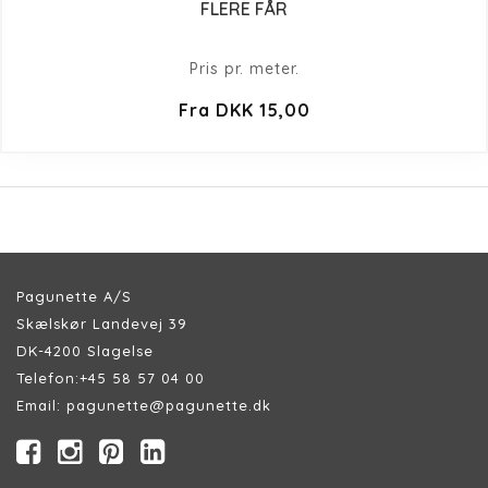
FLERE FÅR
Pris pr. meter.
Fra DKK 15,00
Pagunette A/S
Skælskør Landevej 39
DK-4200 Slagelse
Telefon:
+45 58 57 04 00
Email:
pagunette@pagunette.dk