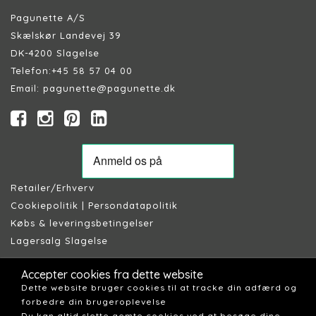
Pagunette A/S
Skælskør Landevej 39
DK-4200 Slagelse
Telefon:
+45 58 57 04 00
Email:
pagunette@pagunette.dk
Retailer/Erhverv
Cookiepolitik
|
Persondatapolitik
Købs & leveringsbetingelser
Lagersalg Slagelse
Accepter cookies fra dette website
Dette website bruger cookies til at tracke din adfærd og
forbedre din brugeroplevelse
Du kan altid slette gemte cookies ved at besøge dine