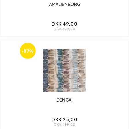
AMALIENBORG
DKK 49,00
DKK 199,00
-87%
DENGAI
DKK 25,00
DKK 199,00