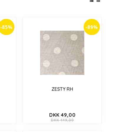
-85%
-89%
ZESTY RH
DKK 49,00
DKK 449,00