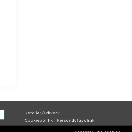
Retailer/Erhverv
Cookiepolitik
|
Persondatapolitik
Købs & leveringsbetingelser
Accepter ikke cookies