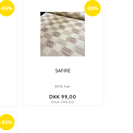
-89%
-88%
SAFIRE
80% hør
DKK 99,00
DKK 799,00
-85%