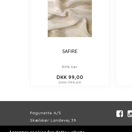
SAFIRE
80% hør
DKK 99,00
DKK 799,00
Pagunette A/S
Skælskør Landevej 39
DK-4200 Slagelse