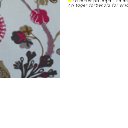
Få meter på lager - ca.an
(Vi tager forbehold for små