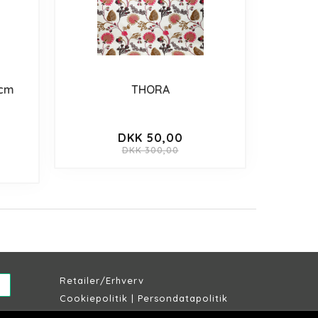
 cm
THORA
DKK 50,00
DKK 300,00
Retailer/Erhverv
Cookiepolitik
|
Persondatapolitik
Købs & leveringsbetingelser