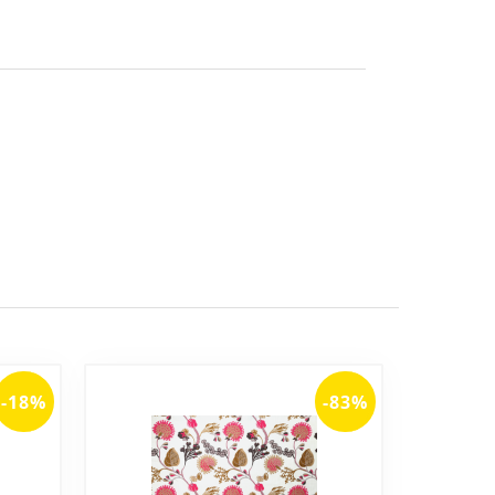
-18%
-83%