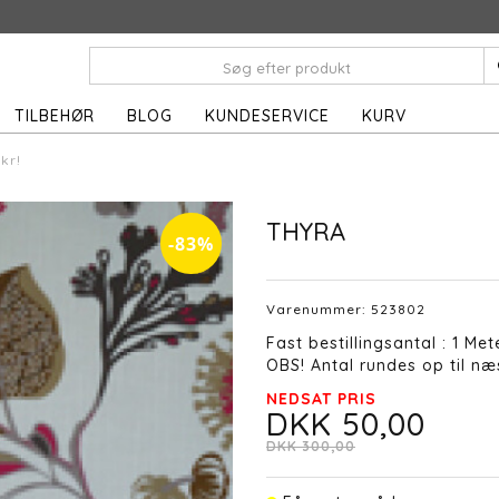
TILBEHØR
BLOG
KUNDESERVICE
KURV
kr!
THYRA
-83%
Varenummer:
523802
Fast bestillingsantal : 1 Met
OBS! Antal rundes op til næs
NEDSAT PRIS
DKK 50,00
DKK 300,00