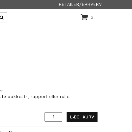
RETAILER/ERHVERV
0
er
te pakkestr., rapport eller rulle
LÆG I KURV