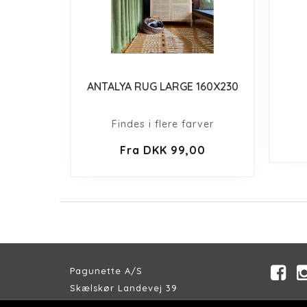
ANTALYA RUG LARGE 160X230
Findes i flere farver
Fra DKK 99,00
Pagunette A/S
Skælskør Landevej 39
DK-4200 Slagelse