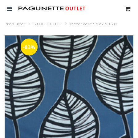
Produkter
STOF-OUTLET
Metervarer Max 50 kr!
-83%