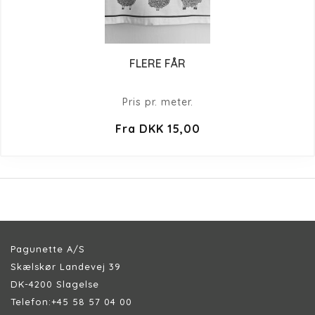
FLERE FÅR
Pris pr. meter.
Fra DKK 15,00
Pagunette A/S
Skælskør Landevej 39
DK-4200 Slagelse
Telefon:
+45 58 57 04 00