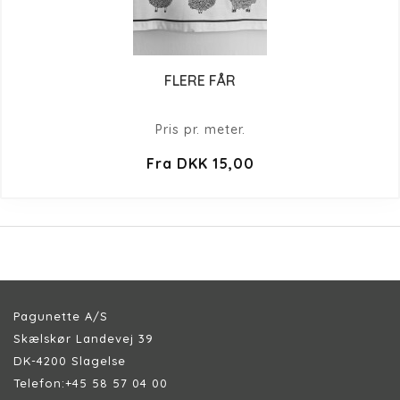
FLERE FÅR
Pris pr. meter.
Fra DKK 15,00
Pagunette A/S
Skælskør Landevej 39
DK-4200 Slagelse
Telefon:
+45 58 57 04 00