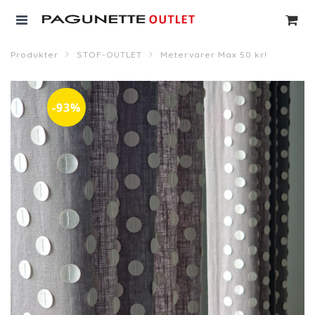
Produkter
STOF-OUTLET
Metervarer Max 50 kr!
-93%